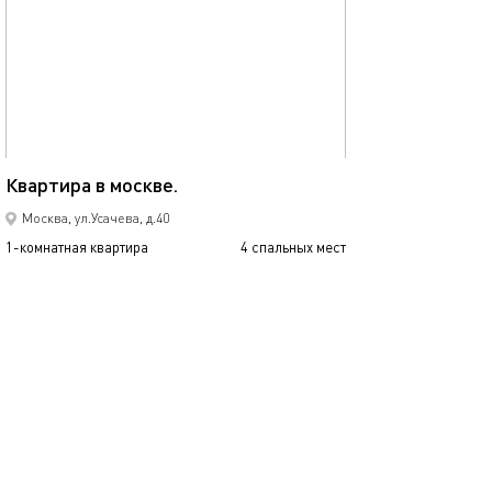
40м²
Квартира в москве.
Москва, ул.Усачева, д.40
1-комнатная квартира
4 спальных мест
3000
от
р.
сутки
Позвонить
написать
Забронировать
подробнее
обновлено 03.03.2024