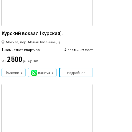
35м²
Курский вокзал (курская).
Москва, пер. Малый Казённый, д.8
1-комнатная квартира
4 спальных мест
2500
от
р.
сутки
Позвонить
написать
Забронировать
подробнее
обновлено 05.03.2024