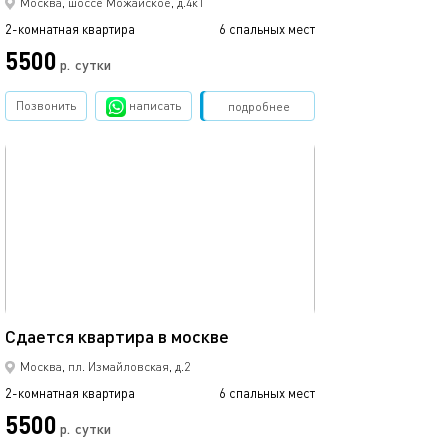
Москва, шоссе Можайское, д.4к1
2-комнатная квартира
6 спальных мест
5500
р.
сутки
Позвонить
написать
Забронировать
подробнее
обновлено 10.04.2024
58м²
Сдается квaртирa в москве
Москва, пл. Измайловская, д.2
2-комнатная квартира
6 спальных мест
5500
р.
сутки