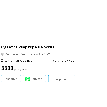
обновлено 09.03.2024
58м²
Сдается квaртирa в москве
Москва, пр.Волгоградский, д.96к2
2-комнатная квартира
6 спальных мест
5500
р.
сутки
Позвонить
написать
Забронировать
подробнее
обновлено 05.03.2024