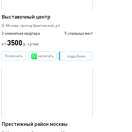
46м²
Выставочный центр
Москва, проезд Шмитовский, д.6
2-комнатная квартира
5 спальных мест
3500
от
р.
сутки
Позвонить
написать
Забронировать
подробнее
обновлено 05.03.2024
34м²
Престижный район москвы