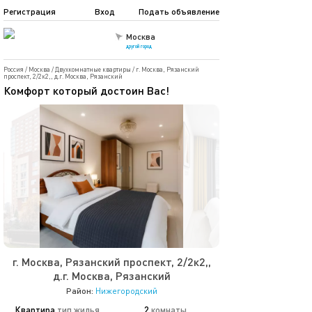
Регистрация
Вход
Подать объявление
Москва
другой город
Россия
/
Москва
/
Двухкомнатные квартиры
/
г. Москва, Рязанский
проспект, 2/2к2,, д.г. Москва, Рязанский
Комфорт который достоин Вас!
г. Москва, Рязанский проспект, 2/2к2,,
д.г. Москва, Рязанский
Район:
Нижегородский
Квартира
тип жилья
2
комнаты