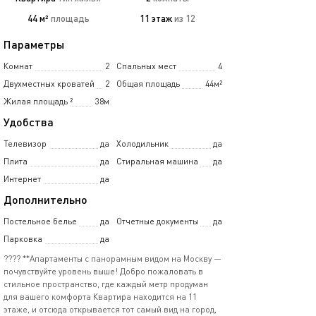
44 м²
площадь
11 этаж
из 12
Параметры
Комнат
2
Спальных мест
4
Двухместных кроватей
2
Общая площадь
44м²
Жилая площадь
²
38м
Удобства
Телевизор
да
Холодильник
да
Плита
да
Стиральная машина
да
Интернет
да
Дополнительно
Постельное белье
да
Отчетные документы
да
Парковка
да
???? **Апартаменты с панорамным видом на Москву —
почувствуйте уровень выше! Добро пожаловать в
стильное пространство, где каждый метр продуман
для вашего комфорта Квартира находится на 11
этаже, и отсюда открывается тот самый вид на город,