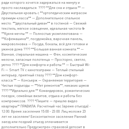
ради которого хочется задержаться на минуту и
просто наслаждаться. ???? **Для сна и отдыха:** —
Двуспальная кровать с **ортопедическим матрасом
премиум-класса** — Дополнительное спальное
место: **двуспальный диван** в гостиной — Свежий
текстиль, мягкое освещение, идеальная чистота ☕
**Кухня мечты:** — Полностью укомплектована —
**Кофемашина**, посудомойка, варочная панель,
микроволновка — Посуда, бокалы, всё для готовки и
ужинов дома ???? **Большая ванная комната:** —
Ванная, стиральная машина — Фен, косметические
мелочи, запасные полотенца — Просторно, светло,
уютно ???? **Для комфорта и работы:** — Быстрый Wi-
Fi — Smart TV с кинотеатрами — Теплый стильный
интерьер, приятный глазу ???? **Дом комфорт-
класса:** — Консьерж — Охраняемая территория —
Чистые подъезды — **Нет ремонтов**, никаких шумов
???? **Идеально для:** Командировок, романтических
поездок, семейных визитов, отдыха и работы без
компромиссов. ???? *Пишите — пришлю видео
квартиры!* ПРАВИЛА: Расчетный час (время отъезда) -
12:00. Время заселения 15:00 - 23:00. Лиц моложе 23
лет не заселяем! Бесконтактное заселение Ранний
заезд или поздний отъезд оплачивается
дополнительно Предусмотрен страховой депозит в