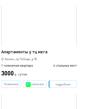
обновлено 09.01.2025
50м²
Апартаменты у тц мега
Казань, пр.Победы, д.78
1-комнатная квартира
6 спальных мест
3000
р.
сутки
Позвонить
написать
Забронировать
подробнее
обновлено 09.03.2026