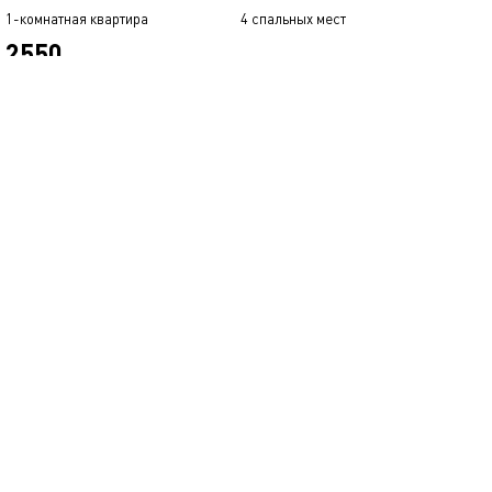
1-комнатная квартира
4 спальных мест
2550
р.
сутки
Позвонить
написать
Забронировать
подробнее
обновлено 18.08.2025
40м²
Однокомнатная квартира
Казань, пр.Победы, д.139/2
1-комнатная квартира
4 спальных мест
3500
р.
сутки