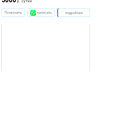
р.
сутки
Позвонить
написать
Забронировать
подробнее
обновлено 31.07.2025
33м²
Квартира на островского 37/5
Казань, ул.Островского, д.37/5
1-комнатная квартира
4 спальных мест
3000
р.
сутки
Позвонить
написать
Забронировать
подробнее