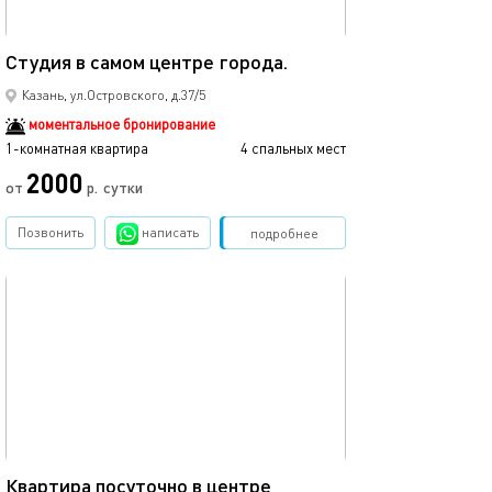
33м²
Студия в самом центре города.
Казань, ул.Островского, д.37/5
моментальное бронирование
1-комнатная квартира
4 спальных мест
2000
от
р.
сутки
Позвонить
написать
Забронировать
подробнее
обновлено 19.04.2023
33м²
Квартира посуточно в центре