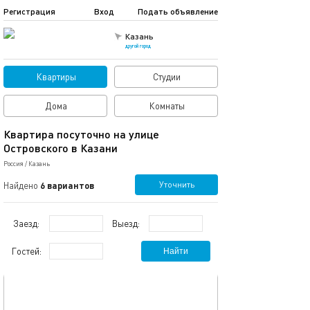
Регистрация
Вход
Подать объявление
Казань
другой город
Квартиры
Студии
Дома
Комнаты
Квартира посуточно на улице
Островского в Казани
Россия
/
Казань
Уточнить
Найдено
6 вариантов
Заезд:
Выезд:
Гостей:
Найти
обновлено 05.04.2022