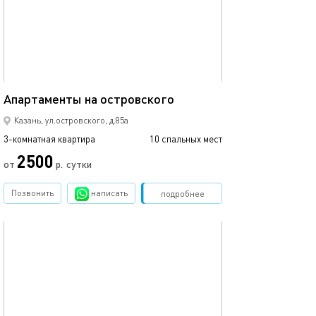
110м²
Апартаменты на островского
Казань, ул.островского, д.85а
3-комнатная квартира
10 спальных мест
2500
от
р.
сутки
Позвонить
написать
Забронировать
подробнее
обновлено 18.02.2023