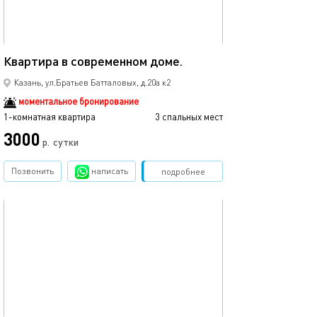
35м²
Квартира в современном доме.
Казань, ул.Братьев Батталовых, д.20а к2
моментальное бронирование
1-комнатная квартира
3 спальных мест
3000
р.
сутки
Позвонить
написать
Забронировать
подробнее
обновлено 04.02.2025
37м²