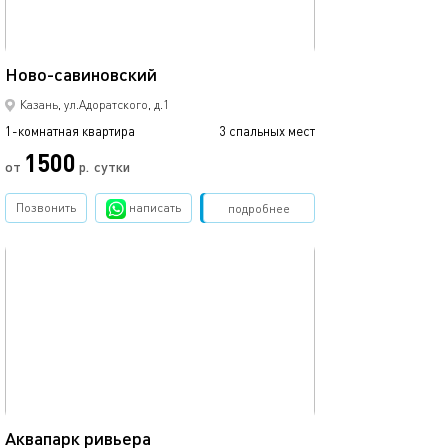
43м²
Ново-савиновский
Казань, ул.Адоратского, д.1
1-комнатная квартира
3 спальных мест
1500
от
р.
сутки
Позвонить
написать
Забронировать
подробнее
обновлено 12.03.2024
45м²
Аквапарк ривьера