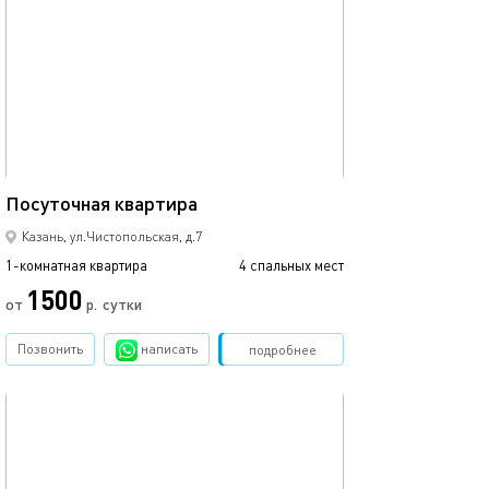
обновлено 09.03.2024
39м²
Посуточная квартира
Казань, ул.Чистопольская, д.7
1-комнатная квартира
4 спальных мест
1500
от
р.
сутки
Позвонить
написать
Забронировать
подробнее
обновлено 09.03.2024