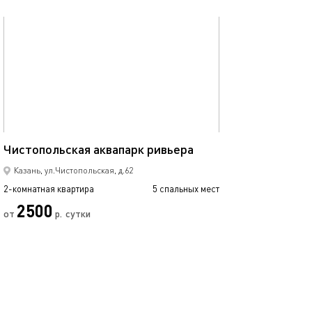
обновлено 09.03.2024
60м²
Чистопольская аквапарк ривьера
Казань, ул.Чистопольская, д.62
2-комнатная квартира
5 спальных мест
2500
от
р.
сутки
Позвонить
написать
Забронировать
подробнее
обновлено 01.09.2025