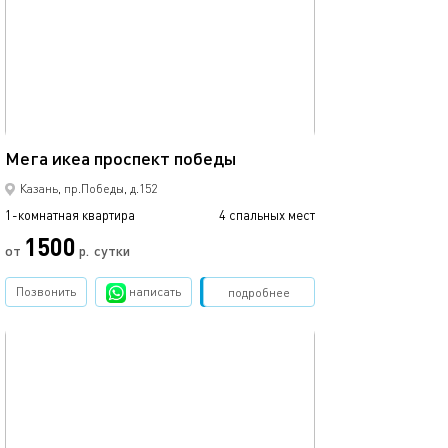
42м²
Мега икеа проспект победы
Казань, пр.Победы, д.152
1-комнатная квартира
4 спальных мест
1500
от
р.
сутки
Позвонить
написать
Забронировать
подробнее
обновлено 12.03.2024