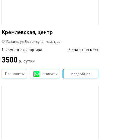
35м²
Кремлевская, центр
Казань, ул.Лево-Булачная, д.50
1-комнатная квартира
3 спальных мест
3500
р.
сутки
Позвонить
написать
Забронировать
подробнее
обновлено 09.03.2024
41м²