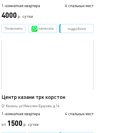
1-комнатная квартира
6 спальных мест
4000
р.
сутки
Позвонить
написать
Забронировать
подробнее
обновлено 12.03.2024
37м²
Центр казани трк корстон
Казань, ул.Николая Ершова, д.14
1-комнатная квартира
4 спальных мест
1500
от
р.
сутки