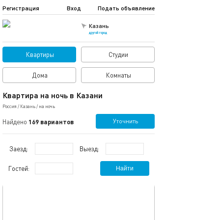
Регистрация
Вход
Подать объявление
Казань
другой город
Квартиры
Студии
Дома
Комнаты
Квартира на ночь в Казани
Россия
/
Казань
/
на ночь
Уточнить
Найдено
169 вариантов
Заезд:
Выезд:
Гостей:
Найти
обновлено 26.07.2025