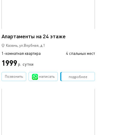
45м²
Апартаменты на 24 этаже
Казань, ул.Вербная, д.1
1-комнатная квартира
4 спальных мест
1999
р.
сутки
Позвонить
написать
Забронировать
подробнее
обновлено 02.07.2026