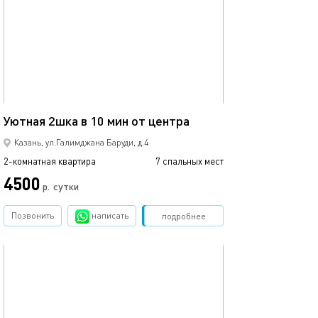
56м²
Уютная 2шка в 10 мин от центра
Казань, ул.Галимджана Баруди, д.4
2-комнатная квартира
7 спальных мест
4500
р.
сутки
Позвонить
написать
Забронировать
подробнее
обновлено 04.02.2025