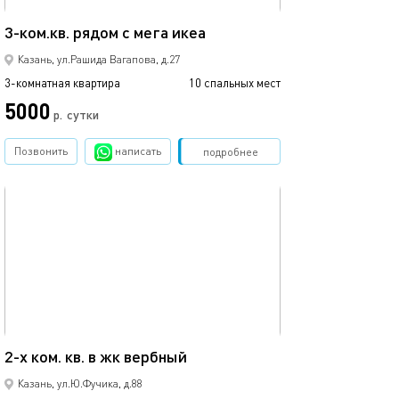
73м²
3-ком.кв. рядом с мега икеа
Казань, ул.Рашида Вагапова, д.27
3-комнатная квартира
10 спальных мест
5000
р.
сутки
Позвонить
написать
Забронировать
подробнее
обновлено 02.07.2026
60м²
2-х ком. кв. в жк вербный
Казань, ул.Ю.Фучика, д.88