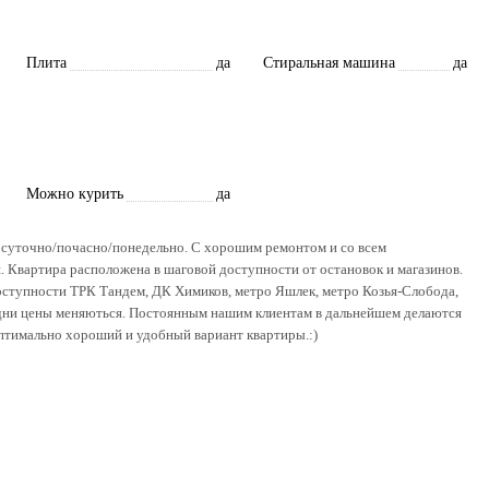
Плита
да
Стиральная машина
да
Можно курить
да
Посуточно/почасно/понедельно. С хорошим ремонтом и со всем
. Квартира расположена в шаговой доступности от остановок и магазинов.
доступности ТРК Тандем, ДК Химиков, метро Яшлек, метро Козья-Слобода,
 дни цены меняються. Постоянным нашим клиентам в дальнейшем делаются
оптимально хороший и удобный вариант квартиры.:)