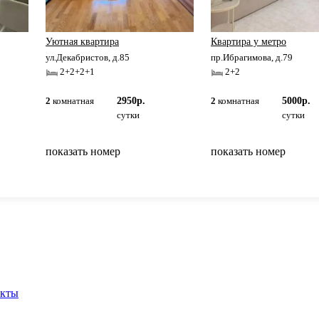
Уютная квартира
Квартира у метро
ул.Декабристов, д.85
пр.Ибрагимова, д.79
2+2+2+1
2+2
2
комнатная
2950р.
2
комнатная
5000р.
сутки
сутки
показать номер
показать номер
вернуться на главную
акты