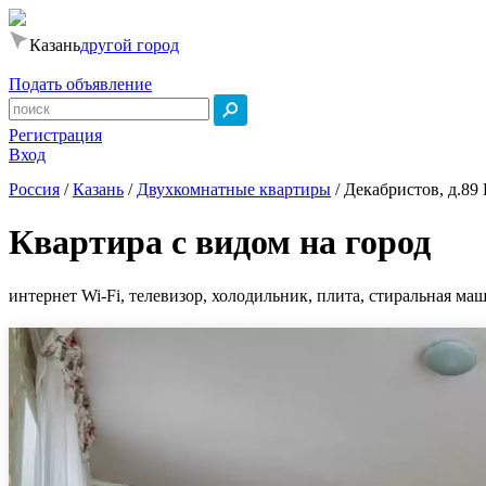
Казань
другой город
Подать объявление
Регистрация
Вход
Россия
/
Казань
/
Двухкомнатные квартиры
/
Декабристов, д.89
Квартира с видом на город
интернет Wi-Fi, телевизор, холодильник, плита, стиральная маш