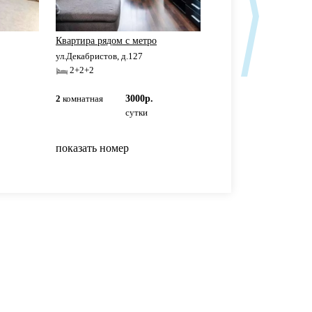
Квартира рядом с метро
Квартира с видом на 
ул.Декабристов, д.127
ул.Галимджана Баруди, 
2+2+2
2+2+2
2
комнатная
3000р.
2
комнатная
5000р
сутки
сутки
показать номер
показать номер