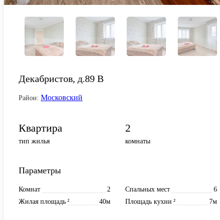
Декабристов, д.89 В
Московский
Район:
Квартира
2
тип жилья
комнаты
Параметры
Комнат
2
Спальных мест
6
Жилая площадь
²
40м
Площадь кухни
²
7м