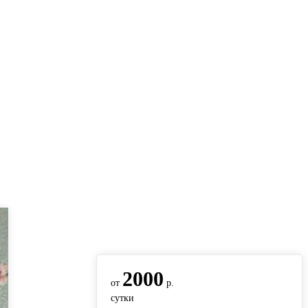
вернуться на главную
2000
от
р.
сутки