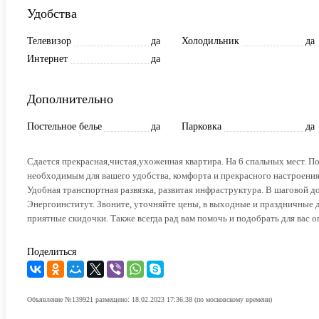
Удобства
Телевизор
да
Холодильник
да
Интернет
да
Дополнительно
Постельное белье
да
Парковка
да
Сдается прекрасная,чистая,ухоженная квартира. На 6 спальных мест. 
необходимым для вашего удобства, комфорта и прекрасного настроения
Удобная транспортная развязка, развитая инфраструктура. В шаговой 
Энергоинститут. Звоните, уточняйте цены, в выходные и праздничные
приятные скидочки. Также всегда рад вам помочь и подобрать для вас 
Поделиться
Объявление №139921 размещено: 18.02.2023 17:36:38 (по московскому времени)