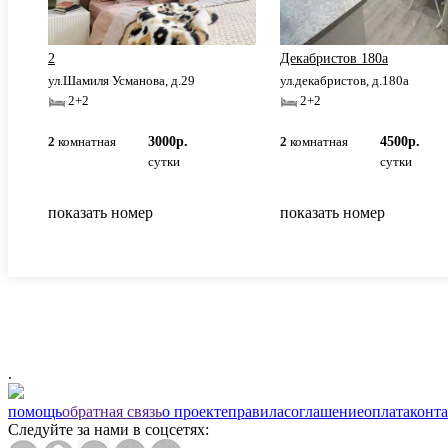
2
Декабристов 180а
ул.Шамиля Усманова, д.29
ул.декабристов, д.180а
2+2
2+2
2
комнатная
3000р.
2
комнатная
4500р.
сутки
сутки
показать номер
показать номер
.
помощь
обратная связь
о проекте
правила
соглашение
оплата
конт
Следуйте за нами в соцсетях: